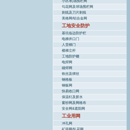
小区/机场围栏网
勾花网及球场围栏网
刺线及刀片刺线
美格网/铝合金网
工地安全防护
基坑临边防护栏
电梯井口门
人货梯门
楼梯立杆
工地防护棚
电焊网
碰焊网
铁丝及绑丝
钢格板
钢板网
快易收口网
保温钉及胶水
窗纱网及网格布
安全网&遮阳网
工业用网
冲孔网
矿筛网/轧花网